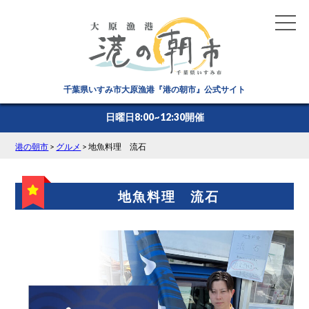
千葉県いすみ市大原漁港『港の朝市』公式サイト
日曜日8:00~12:30開催
港の朝市
>
グルメ
>
地魚料理 流石
地魚料理 流石