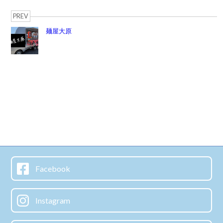
PREV
麺屋大原
Facebook
Instagram